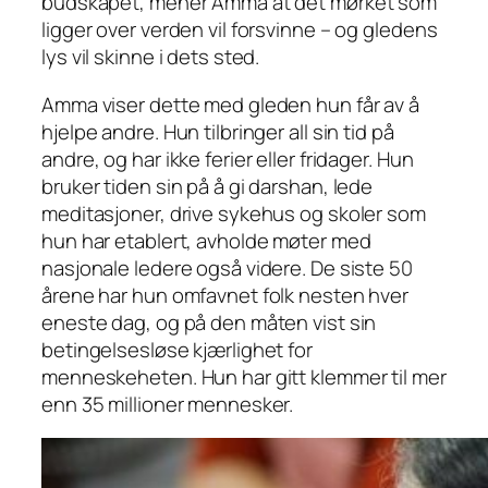
budskapet, mener Amma at det mørket som
ligger over verden vil forsvinne – og gledens
lys vil skinne i dets sted.
Amma viser dette med gleden hun får av å
hjelpe andre. Hun tilbringer all sin tid på
andre, og har ikke ferier eller fridager. Hun
bruker tiden sin på å gi darshan, lede
meditasjoner, drive sykehus og skoler som
hun har etablert, avholde møter med
nasjonale ledere også videre. De siste 50
årene har hun omfavnet folk nesten hver
eneste dag, og på den måten vist sin
betingelsesløse kjærlighet for
menneskeheten. Hun har gitt klemmer til mer
enn 35 millioner mennesker.