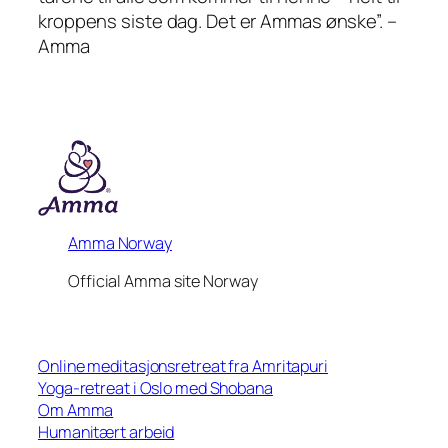
kroppens siste dag. Det er Ammas ønske”. –
Amma
Amma Norway
Official Amma site Norway
Online meditasjonsretreat fra Amritapuri
Yoga-retreat i Oslo med Shobana
Om Amma
Humanitært arbeid