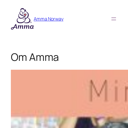
Skip
to
Amma Norway
content
Om Amma