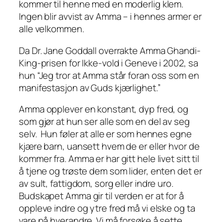
kommer til henne med en moderlig klem.
Ingen blir avvist av Amma – i hennes armer er
alle velkommen.
Da Dr. Jane Goddall overrakte Amma Ghandi-
King-prisen for Ikke-vold i Geneve i 2002, sa
hun “Jeg tror at Amma står foran oss som en
manifestasjon av Guds kjærlighet.”
Amma opplever en konstant, dyp fred, og
som gjør at hun ser alle som en del av seg
selv. Hun føler at alle er som hennes egne
kjære barn, uansett hvem de er eller hvor de
kommer fra. Amma er har gitt hele livet sitt til
å tjene og trøste dem som lider, enten det er
av sult, fattigdom, sorg eller indre uro.
Budskapet Amma gir til verden er at for å
oppleve indre og ytre fred må vi elske og ta
vare på hverandre. Vi må forsøke å sette