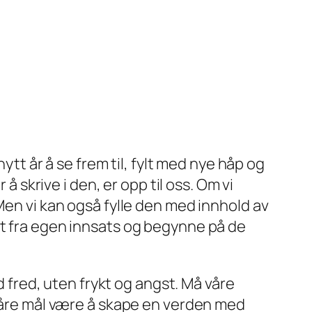
ytt år å se frem til, fylt med nye håp og
 å skrive i den, er opp til oss. Om vi
Men vi kan også fylle den med innhold av
et fra egen innsats og begynne på de
d fred, uten frykt og angst. Må våre
å våre mål være å skape en verden med