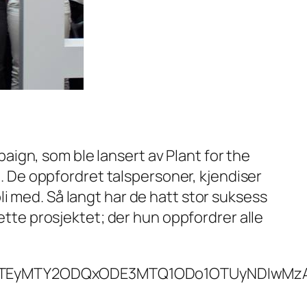
ign, som ble lansert av Plant for the
De oppfordret talspersoner, kjendiser
i med. Så langt har de hatt stor suksess
dette prosjektet; der hun oppfordrer alle
UzpfSTEyMTY2ODQxODE3MTQ1ODo1OTUyNDIwM