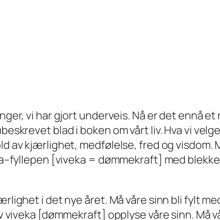
nger, vi har gjort underveis. Nå er det ennå et n
skrevet blad i boken om ​​vårt liv. Hva vi velger
ld av kjærlighet, medfølelse, fred og visdom. 
veka–fyllepen [viveka = dømmekraft] med blekk
rlighet i det nye året. Må våre sinn bli fylt me
 av ​​viveka [dømmekraft] opplyse våre sinn. M