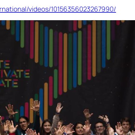
rnational/videos/10156356023267990/