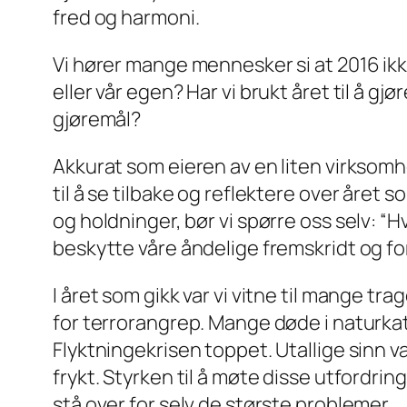
fred og harmoni.
Vi hører mange mennesker si at 2016 ikke 
eller vår egen? Har vi brukt året til å gj
gjøremål?
Akkurat som eieren av en liten virksomhe
til å se tilbake og reflektere over året s
og holdninger, bør vi spørre oss selv: “Hv
beskytte våre åndelige fremskridt og for 
I året som gikk var vi vitne til mange tr
for terrorangrep. Mange døde i naturka
Flyktningekrisen toppet. Utallige sinn va
frykt. Styrken til å møte disse utfordrin
stå over for selv de største problemer.