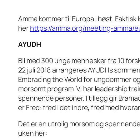
Amma kommer til Europa i høst. Fakti
her
https://amma.org/meeting-amma/e
AYUDH
Bli med 300 unge mennesker fra 10 forskje
22 juli 2018 arrangeres AYUDHs sommer
Embracing the World for ungdommer og u
morsomt program. Vi har leadership train
spennende personer. I tillegg gir Brama
er Fred: fred i det indre, fred med hver
Det er en utrolig morsom og spennende u
uken her: