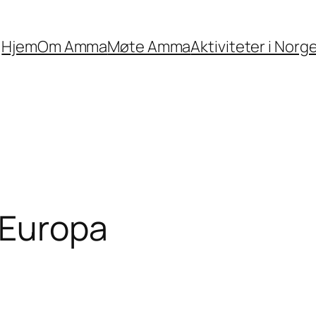
Hjem
Om Amma
Møte Amma
Aktiviteter i Norg
 Europa