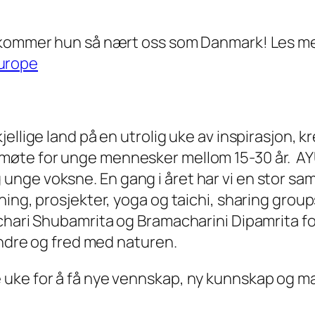
sk kommer hun så nært oss som Danmark! Les 
urope
llige land på en utrolig uke av inspirasjon, kr
møte for unge mennesker mellom 15-30 år. AY
nge voksne. En gang i året har vi en stor sa
ing, prosjekter, yoga og taichi, sharing group
chari Shubamrita og Bramacharini Dipamrita fo
andre og fred med naturen.
ke for å få nye vennskap, ny kunnskap og mass