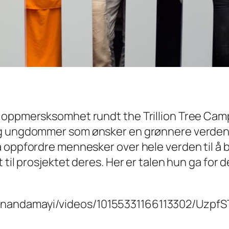
 oppmersksomhet rundt the Trillion Tree Campa
og ungdommer som ønsker en grønnere verden. 
 oppfordre mennesker over hele verden til å bl
 til prosjektet deres. Her er talen hun ga for 
itanandamayi/videos/10155331166113302/