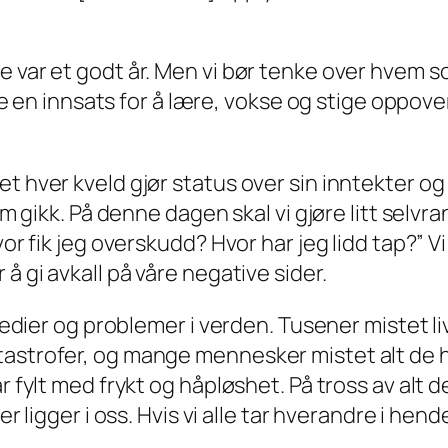
var et godt år. Men vi bør tenke over hvem som 
øre en innsats for å lære, vokse og stige oppover
t hver kveld gjør status over sin inntekter og
om gikk. På denne dagen skal vi gjøre litt selvr
or fik jeg overskudd? Hvor har jeg lidd tap?” Vi
å gi avkall på våre negative sider.
agedier og problemer i verden. Tusener mistet li
tastrofer, og mange mennesker mistet alt de 
r fylt med frykt og håpløshet. På tross av alt d
ger ligger i oss. Hvis vi alle tar hverandre i h