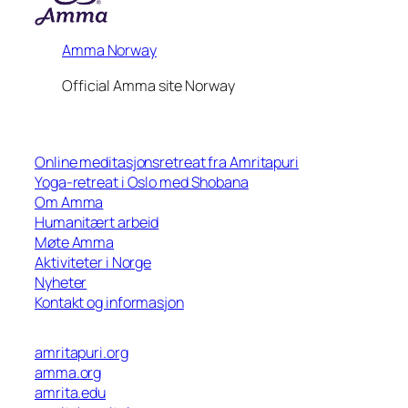
Amma Norway
Official Amma site Norway
Online meditasjonsretreat fra Amritapuri
Yoga-retreat i Oslo med Shobana
Om Amma
Humanitært arbeid
Møte Amma
Aktiviteter i Norge
Nyheter
Kontakt og informasjon
amritapuri.org
amma.org
amrita.edu